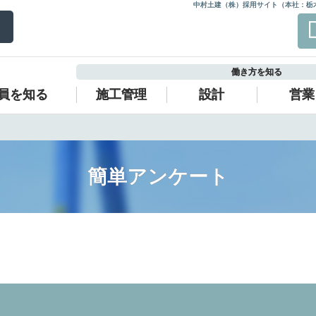
中村土建（株）採用サイト（本社：栃
働き方を知る
員を知る
施工管理
設計
営業
簡単アンケート