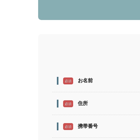
お名前
必須
住所
必須
携帯番号
必須