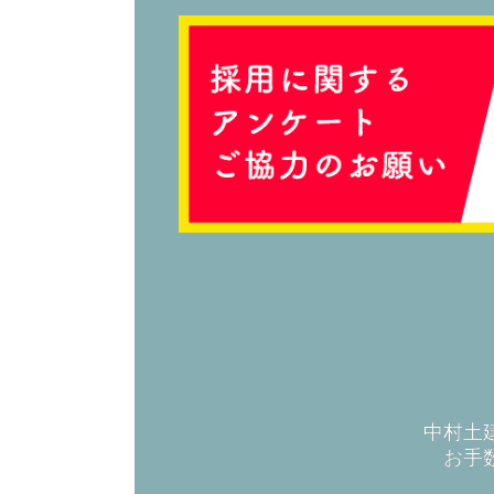
中村土
お手