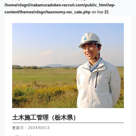
/home/rdsgnl/nakamuradoken-recruit.com/public_html/wp-
content/themes/rdsgn/taxonomy-rec_cate.php
on line
21
土木施工管理（栃木県）
更新日：2024/03/13