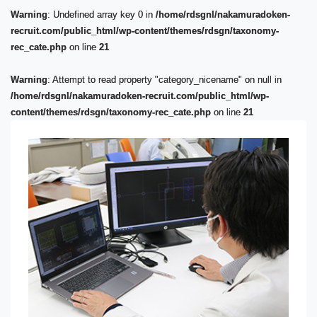
Warning
: Undefined array key 0 in
/home/rdsgnl/nakamuradoken-
recruit.com/public_html/wp-content/themes/rdsgn/taxonomy-
rec_cate.php
on line
21
Warning
: Attempt to read property "category_nicename" on null in
/home/rdsgnl/nakamuradoken-recruit.com/public_html/wp-
content/themes/rdsgn/taxonomy-rec_cate.php
on line
21