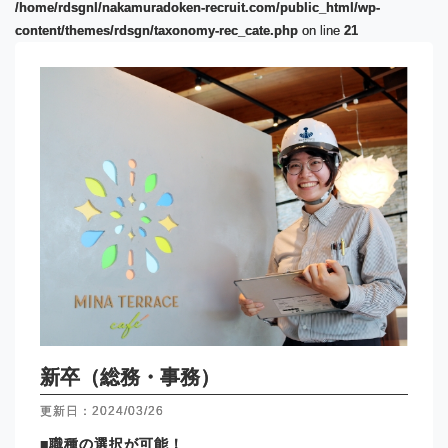
/home/rdsgnl/nakamuradoken-recruit.com/public_html/wp-
content/themes/rdsgn/taxonomy-rec_cate.php
on line
21
新卒（総務・事務）
更新日：2024/03/26
■職種の選択が可能！