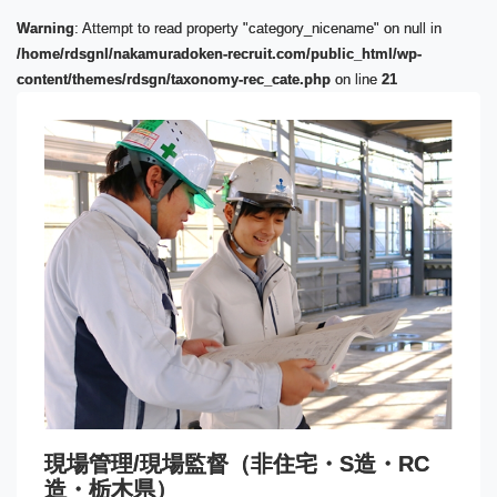
Warning
: Attempt to read property "category_nicename" on null in
/home/rdsgnl/nakamuradoken-recruit.com/public_html/wp-
content/themes/rdsgn/taxonomy-rec_cate.php
on line
21
現場管理/現場監督（非住宅・S造・RC
造・栃木県）