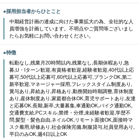
●採用担当者からひとこと
中期経営計画の達成に向けた事業拡大の為、全社的な人
員増強を計画しています。不明点やご質問等ございまし
たらお気軽にお問い合わせください。
●特徴
転勤なし,残業月20時間以内,残業なし,長期休暇あり,急
募,U・Iターン歓迎,有資格者歓迎,経験者歓迎,40代以上応
募可,50代以上応募可,60代以上応募可,ブランクOK,第二
新卒歓迎,マネージャー採用,フレックスタイム制度あり,
賞与あり,昇給あり,昇格あり,勤務開始時期調整,育休制度
あり,産休制度あり,家庭都合休OK,育児サポートあり,友達
と応募OK,長期,新卒,大量募集,車通勤OK,バイク通勤OK,
交通費支給,PCスキル,禁煙・分煙,未経験者歓迎,学歴不
問,髪型・髪色自由,ネイルOK,リモート面接OK,面接時マ
スク着用,研修あり,社会保険完備,制服貸与,社員登用あり,
平日のみOK,週4日以上OK