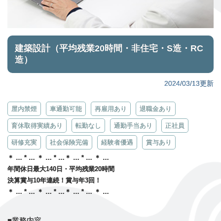
建築設計（平均残業20時間・非住宅・S造・RC
造）
2024/03/13更新
屋内禁煙
車通勤可能
再雇用あり
退職金あり
育休取得実績あり
転勤なし
通勤手当あり
正社員
研修充実
社会保険完備
経験者優遇
賞与あり
＊ … * … ＊ … * …＊ … * … ＊ …
年間休日最大140日・平均残業20時間
決算賞与10年連続！賞与年3回！
＊ … * … ＊ … * …＊ … * … ＊ …
■業務内容