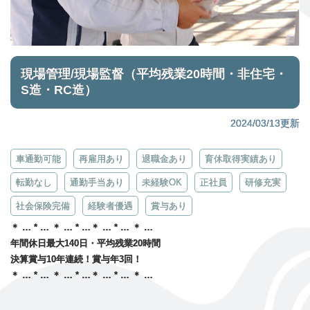
現場管理/現場監督（平均残業20時間・非住宅・
S造・RC造）
2024/03/13更新
車通勤可能
再雇用あり
退職金あり
育休取得実績あり
転勤なし
通勤手当あり
未経験OK
正社員
研修充実
社会保険完備
経験者優遇
賞与あり
＊ … * … ＊ … * …＊ … * … ＊ …
年間休日最大140日・平均残業20時間
決算賞与10年連続！賞与年3回！
＊ … * … ＊ … * …＊ … * … ＊ …