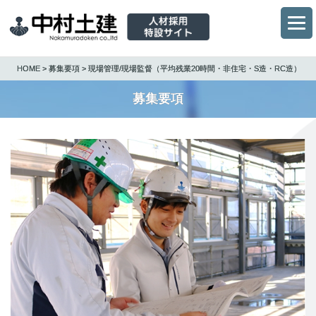
HOME
>
募集要項
> 現場管理/現場監督（平均残業20時間・非住宅・S造・RC造）
募集要項