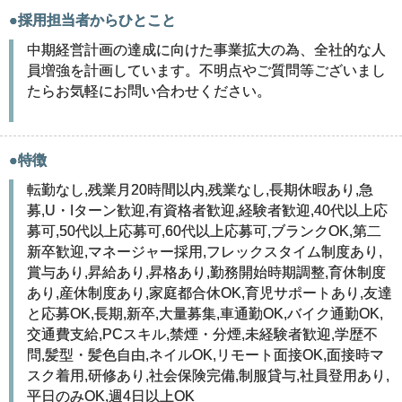
●採用担当者からひとこと
中期経営計画の達成に向けた事業拡大の為、全社的な人
員増強を計画しています。不明点やご質問等ございまし
たらお気軽にお問い合わせください。
●特徴
転勤なし,残業月20時間以内,残業なし,長期休暇あり,急
募,U・Iターン歓迎,有資格者歓迎,経験者歓迎,40代以上応
募可,50代以上応募可,60代以上応募可,ブランクOK,第二
新卒歓迎,マネージャー採用,フレックスタイム制度あり,
賞与あり,昇給あり,昇格あり,勤務開始時期調整,育休制度
あり,産休制度あり,家庭都合休OK,育児サポートあり,友達
と応募OK,長期,新卒,大量募集,車通勤OK,バイク通勤OK,
交通費支給,PCスキル,禁煙・分煙,未経験者歓迎,学歴不
問,髪型・髪色自由,ネイルOK,リモート面接OK,面接時マ
スク着用,研修あり,社会保険完備,制服貸与,社員登用あり,
平日のみOK,週4日以上OK