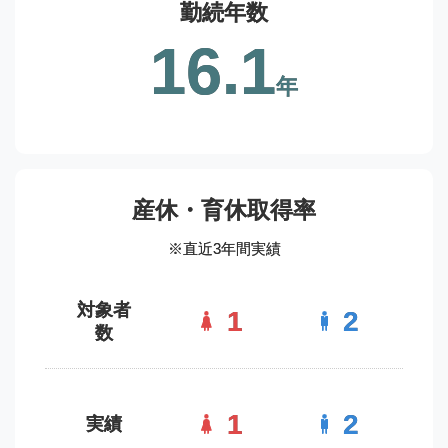
勤続年数
16.1
年
産休・育休取得率
※直近3年間実績
対象者
1
2
数
1
2
実績